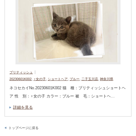
ブリティッシュ
20230601K002
,
♀女の子
,
ショートヘア
,
ブルー
,
二子玉川店
,
神奈川県
ネコセカイNo.20230601K002 猫 種：ブリティッシュショートヘ
ア 性 別：♀女の子 カラー：ブルー 被 毛：ショートヘ…
詳細を見る
トップページに戻る