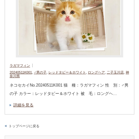
ラガマフィン
20240511K001
,
♂男の子
,
レッドタビー＆ホワイト
,
ロングヘア
,
二子玉川店
,
神
奈川県
ネコセカイNo.20240511K001 猫 種：ラガマフィン 性 別：♂男
の子 カラー：レッドタビー＆ホワイト 被 毛：ロングヘ…
詳細を見る
トップページに戻る