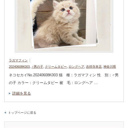
ラガマフィン
20240608K003
,
♂男の子
,
クリームタビー
,
ロングヘア
,
吉祥寺本店
,
神奈川県
ネコセカイNo.20240608K003 猫 種：ラガマフィン 性 別：♂男
の子 カラー：クリームタビー 被 毛：ロングヘア …
詳細を見る
トップページに戻る