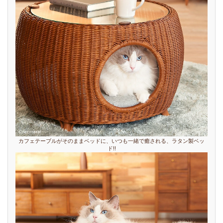
カフェテーブルがそのままベッドに、いつも一緒で癒される、ラタン製ベッ
ド!!