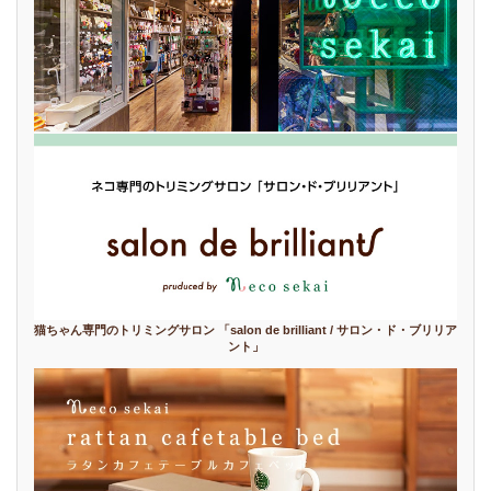
猫ちゃん専門のトリミングサロン 「salon de brilliant / サロン・ド・ブリリア
ント」