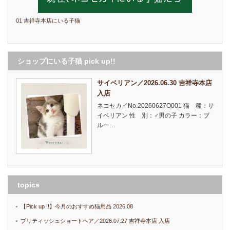
01 吉祥寺本店にいる子猫
ショップにいる子猫 pick up!!
サイベリアン／2026.06.30 吉祥寺本店
入店
ネコセカイNo.20260627O001 猫 種：サ
イベリアン 性 別：♂男の子 カラー：ブ
ルー…
topics
【Pick up !!】今月のおすすめ猫用品 2026.08
ブリティッシュショートヘア／2026.07.27 吉祥寺本店 入店