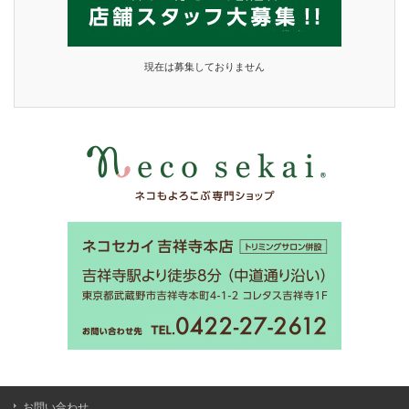
現在は募集しておりません
お問い合わせ