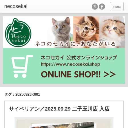
menu
タグ：20250923K001
サイベリアン／2025.09.29 二子玉川店 入店