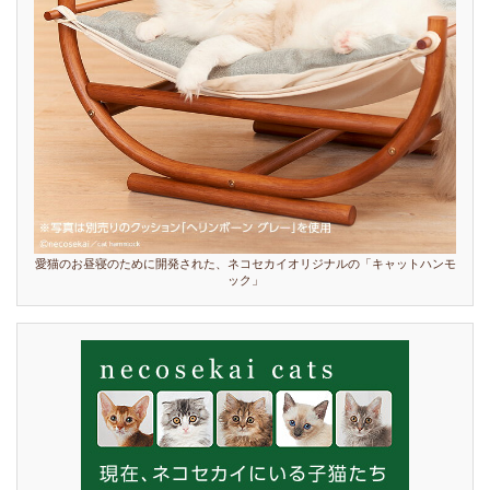
愛猫のお昼寝のために開発された、ネコセカイオリジナルの「キャットハンモ
ック」