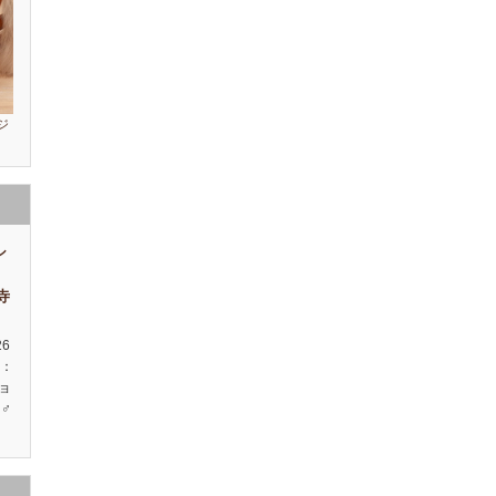
ジ
シ
祥寺
26
種：
ョ
♂