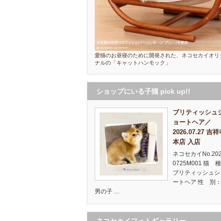
愛猫のお昼寝のために開発された、ネコセカイオリ
ナルの「キャットハンモック」
ショップにいる子猫 pick up!!
ブリティッシュ
ョートヘア／
2026.07.27 吉
本店 入店
ネコセカイNo.20
0725M001 猫 
ブリティッシュシ
ートヘア 性 別：
男の子 …
ネコセカイフォトギャラリー