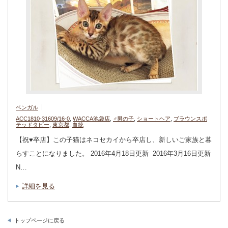
ベンガル
ACC1810-31609/16-0
,
WACCA池袋店
,
♂男の子
,
ショートヘア
,
ブラウンスポ
テッドタビー
,
東京都
,
血統
【祝♥︎卒店】この子猫はネコセカイから卒店し、新しいご家族と暮
らすことになりました。 2016年4月18日更新 2016年3月16日更新
N…
詳細を見る
トップページに戻る