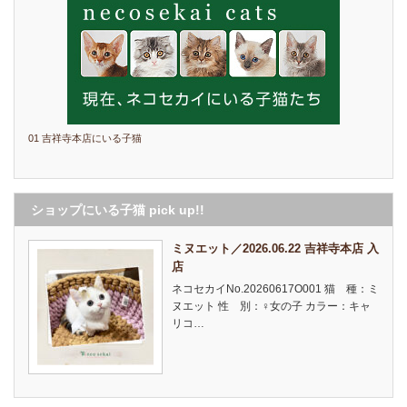
01 吉祥寺本店にいる子猫
ショップにいる子猫 pick up!!
ミヌエット／2026.06.22 吉祥寺本店 入
店
ネコセカイNo.20260617O001 猫 種：ミ
ヌエット 性 別：♀女の子 カラー：キャ
リコ…