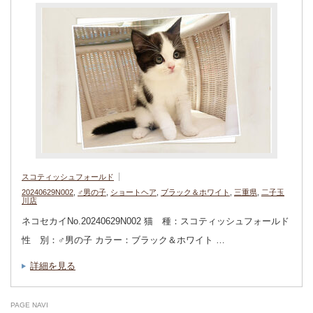
スコティッシュフォールド
20240629N002
,
♂男の子
,
ショートヘア
,
ブラック＆ホワイト
,
三重県
,
二子玉
川店
ネコセカイNo.20240629N002 猫 種：スコティッシュフォールド
性 別：♂男の子 カラー：ブラック＆ホワイト …
詳細を見る
PAGE NAVI