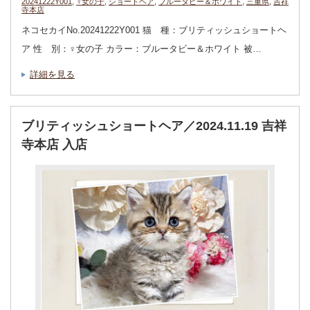
20241222Y001
,
♀女の子
,
ショートヘア
,
ブルータビー＆ホワイト
,
三重県
,
吉祥
寺本店
ネコセカイNo.20241222Y001 猫 種：ブリティッシュショートヘ
ア 性 別：♀女の子 カラー：ブルータビー＆ホワイト 被…
詳細を見る
ブリティッシュショートヘア／2024.11.19 吉祥
寺本店 入店