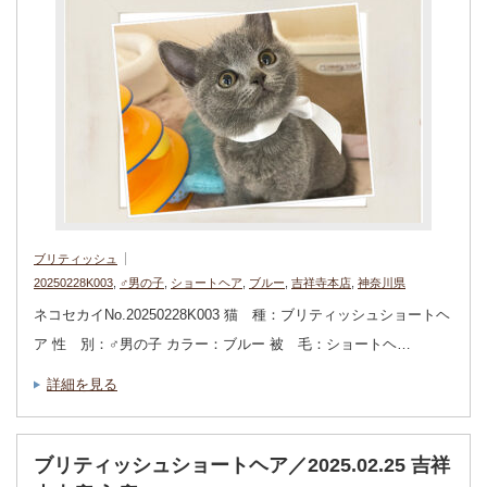
ブリティッシュ
20250228K003
,
♂男の子
,
ショートヘア
,
ブルー
,
吉祥寺本店
,
神奈川県
ネコセカイNo.20250228K003 猫 種：ブリティッシュショートヘ
ア 性 別：♂男の子 カラー：ブルー 被 毛：ショートヘ…
詳細を見る
ブリティッシュショートヘア／2025.02.25 吉祥