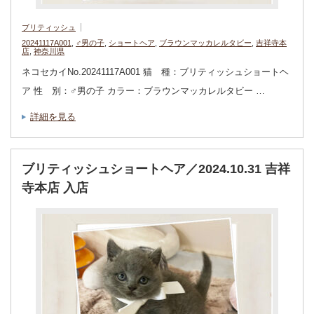
ブリティッシュ
20241117A001
,
♂男の子
,
ショートヘア
,
ブラウンマッカレルタビー
,
吉祥寺本
店
,
神奈川県
ネコセカイNo.20241117A001 猫 種：ブリティッシュショートヘ
ア 性 別：♂男の子 カラー：ブラウンマッカレルタビー …
詳細を見る
ブリティッシュショートヘア／2024.10.31 吉祥
寺本店 入店