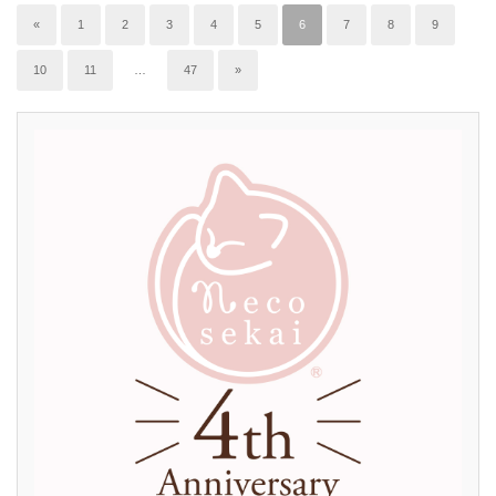
«
1
2
3
4
5
6
7
8
9
10
11
…
47
»