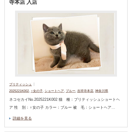
寺本店 入店
ブリティッシュ
2025221K002
,
♀女の子
,
ショートヘア
,
ブルー
,
吉祥寺本店
,
神奈川県
ネコセカイNo.2025221K002 猫 種：ブリティッシュショートヘ
ア 性 別：♀女の子 カラー：ブルー 被 毛：ショートヘア…
詳細を見る