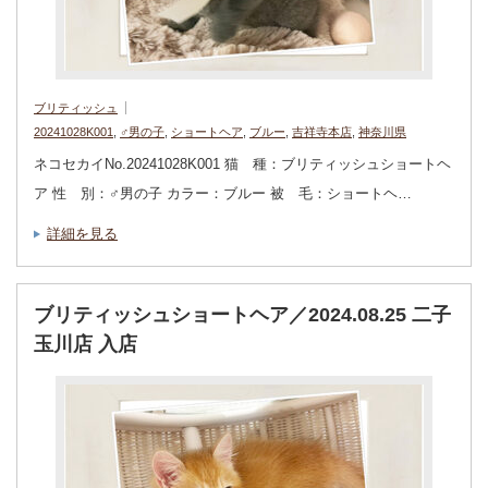
ブリティッシュ
20241028K001
,
♂男の子
,
ショートヘア
,
ブルー
,
吉祥寺本店
,
神奈川県
ネコセカイNo.20241028K001 猫 種：ブリティッシュショートヘ
ア 性 別：♂男の子 カラー：ブルー 被 毛：ショートヘ…
詳細を見る
ブリティッシュショートヘア／2024.08.25 二子
玉川店 入店